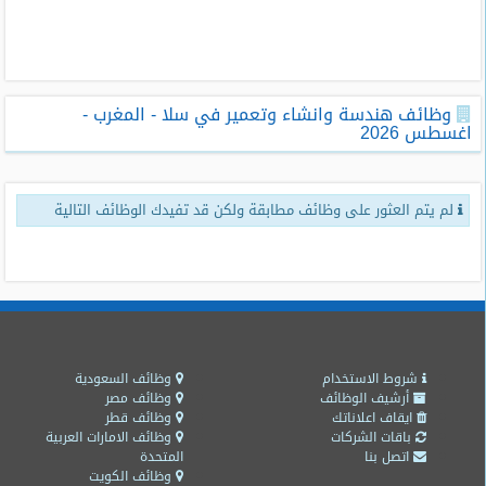
طلبات
وظائف
تصفح
وظائف هندسة وانشاء وتعمير في سلا - المغرب -
الوظائف
اغسطس 2026
وظائف
اليوم
لم يتم العثور على وظائف مطابقة ولكن قد تفيدك الوظائف التالية
وظائف
السعودية
اليوم
وظائف
مصر
اليوم
شروط الاستخدام
وظائف السعودية
أرشيف الوظائف
وظائف مصر
ايقاف اعلاناتك
وظائف قطر
وظائف
باقات الشركات
وظائف الامارات العربية
حكومية
اتصل بنا
المتحدة
وظائف الكويت