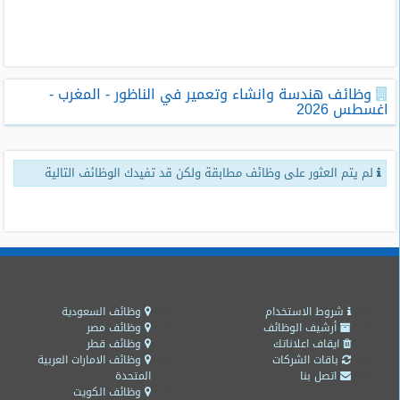
طلبات
وظائف
تصفح
وظائف هندسة وانشاء وتعمير في الناظور - المغرب -
الوظائف
اغسطس 2026
وظائف
اليوم
لم يتم العثور على وظائف مطابقة ولكن قد تفيدك الوظائف التالية
وظائف
السعودية
اليوم
وظائف
مصر
اليوم
شروط الاستخدام
وظائف السعودية
أرشيف الوظائف
وظائف مصر
ايقاف اعلاناتك
وظائف قطر
وظائف
باقات الشركات
وظائف الامارات العربية
حكومية
اتصل بنا
المتحدة
وظائف الكويت