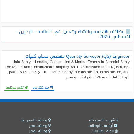
طلبات
وظائف
تصفح
وظائف هندسة وانشاء وتعمير في المنامة - البحرين -
الوظائف
اغسطس 2026
وظائف
اليوم
Quantity Surveyor (QS) Engineer مهندس حساب كميات
Join Santy – Leading Construction & Marine Experts in Bahrain! Santy
Excavation and Construction Company W.L.L, established in 2007, is a top-
وظائف
tier company in construction, infrastructure, and ... بتاريخ 2025-09-16 للعمل
السعودية
في المنامة بقسم هندسة وانشاء وتعمير
اليوم
منذ 222 يوم
تقدم للوظيفة
وظائف
مصر
اليوم
وظائف
شروط الاستخدام
وظائف السعودية
حكومية
أرشيف الوظائف
وظائف مصر
ايقاف اعلاناتك
وظائف قطر