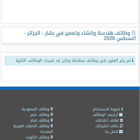
طلبات
وظائف
تصفح
وظائف هندسة وانشاء وتعمير في بشار‎ - الجزائر -
الوظائف
اغسطس 2026
وظائف
اليوم
لم يتم العثور على وظائف مطابقة ولكن قد تفيدك الوظائف التالية
وظائف
السعودية
اليوم
وظائف
مصر
اليوم
شروط الاستخدام
وظائف السعودية
أرشيف الوظائف
وظائف مصر
ايقاف اعلاناتك
وظائف قطر
وظائف
باقات الشركات
وظائف الامارات العربية
حكومية
اتصل بنا
المتحدة
وظائف الكويت