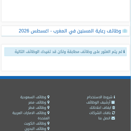
طلبات
وظائف
تصفح
وظائف رعاية المسنين في المغرب - اغسطس 2026
الوظائف
وظائف
لم يتم العثور على وظائف مطابقة ولكن قد تفيدك الوظائف التالية
اليوم
وظائف
السعودية
اليوم
وظائف
مصر
شروط الاستخدام
وظائف السعودية
اليوم
أرشيف الوظائف
وظائف مصر
ايقاف اعلاناتك
وظائف قطر
باقات الشركات
وظائف الامارات العربية
وظائف
اتصل بنا
المتحدة
حكومية
وظائف الكويت
وظائف البحرين