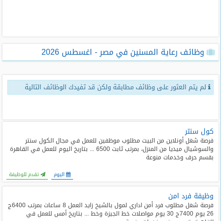
طلبات
وظائف
تصفح
وظائف رعاية المسنين في مصر - اغسطس 2026
الوظائف
وظائف
لم يتم العثور على وظائف مطابقة ولكن قد تفيدك الوظائف التالية
اليوم
وظائف
السعودية
اليوم
كول سنتر
فرصة شغل أونلاين من البيت مطلوب موظفين للعمل في مجال الكول سنتر
والسوشيال ميديا من المنزل، بمرتب ثابت 6500 ... بتاريخ اليوم للعمل في القاهرة
وظائف
بقسم حرف وخدمات منوعة
مصر
اليوم
اليوم
تقدم للوظيفة
وظيفة فرد امن
وظائف
حكومية
فرصة شغل مطلوب فرد أمن اداري لمول بالشيخ زايد العمل 8 ساعات بمرتب 6400ج
26 يوم 7400ج 30 يوم مواصلات خط الجيزة وخط ... بتاريخ أمس للعمل في