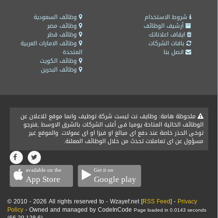
شروط الاستخدام
وظائف السعودية
أرشيف الوظائف
وظائف مصر
ايقاف اعلاناتك
وظائف قطر
باقات الشركات
وظائف الامارات العربية
اتصل بنا
المتحدة
وظائف الكويت
وظائف البحرين
ملحوظة هامة: وظايف نت ليست شركة توظيف وانما موقع للاعلان عن
الوظائف الخالية المتاحة يوميا فى أغلب الشركات بالشرق الاوسط ,فنرجو
توخى الحذر خاصة عند دفع اى مبالغ او فيزا او اى عمولات. والموقع غير
مسؤول عن اى تعاملات تحدث من خلال الوظائف المعلنة.
available on the
Get it on
App Store
Google play
© 2010 - 2026 All rights reserved to - Wzayef.net [
RSS Feed
] -
Privacy
Policy
- Owned and managed by CodeInCode
Page loaded in 0.0143 seconds