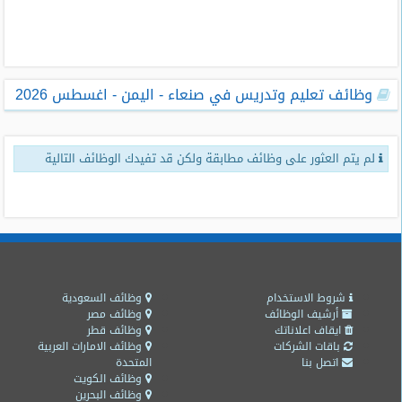
طلبات
وظائف
تصفح
وظائف تعليم وتدريس في صنعاء - اليمن - اغسطس 2026
الوظائف
وظائف
لم يتم العثور على وظائف مطابقة ولكن قد تفيدك الوظائف التالية
اليوم
وظائف
السعودية
اليوم
وظائف
مصر
شروط الاستخدام
وظائف السعودية
اليوم
أرشيف الوظائف
وظائف مصر
ايقاف اعلاناتك
وظائف قطر
باقات الشركات
وظائف الامارات العربية
وظائف
اتصل بنا
المتحدة
حكومية
وظائف الكويت
وظائف البحرين