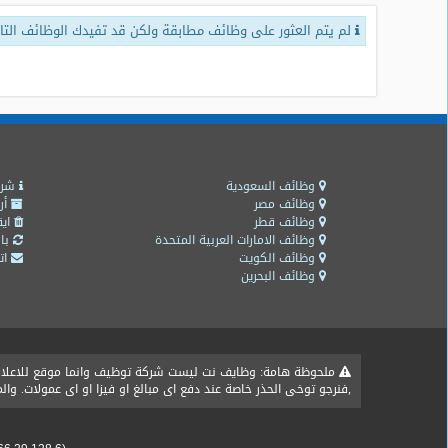
لم يتم العثور على وظائف مطابقة ولكن قد تفيدك الوظائف التال
طلبات
وظائف
تصفح
الوظائف
وظائف
اليوم
وظائف السعودية
شرو
وظائف مصر
أر
وظائف قطر
ايق
وظائف
وظائف الامارات العربية المتحدة
باق
السعودية
وظائف الكويت
اتص
اليوم
وظائف البحرين
وظائف
مصر
اليوم
ملحوظة هامة: وظايف نت ليست شركة توظيف وانما موقع للاعلان ع
,فنرجو توخى الحذر خاصة عند دفع اى مبالغ او فيزا او اى عمولات. و
وظائف
حكومية