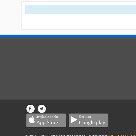
available on the
Get it on
App Store
Google play