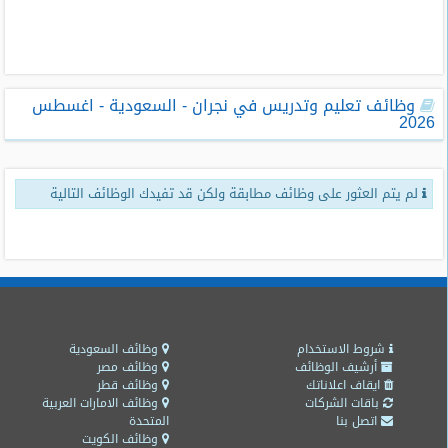
طلبات
وظائف
تصفح
وظائف تعليم وتدريس في نجران - السعودية - اغسطس
الوظائف
2026
وظائف
اليوم
لم يتم العثور على وظائف مطابقة ولكن قد تفيدك الوظائف التالية
وظائف
السعودية
اليوم
وظائف
مصر
اليوم
شروط الاستخدام
وظائف السعودية
أرشيف الوظائف
وظائف مصر
ايقاف اعلاناتك
وظائف قطر
وظائف
باقات الشركات
وظائف الامارات العربية
حكومية
اتصل بنا
المتحدة
وظائف الكويت