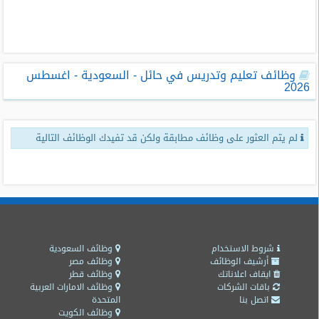
طلبات
وظائف
تصفح
وظائف تعليم وتدريس في حائل - السعودية - اغسطس
الوظائف
2026
وظائف
اليوم
لم يتم العثور على وظائف مطابقة ولكن قد تفيدك الوظائف التالية
وظائف
السعودية
اليوم
وظائف
مصر
اليوم
شروط الاستخدام
وظائف السعودية
أرشيف الوظائف
وظائف مصر
ايقاف اعلاناتك
وظائف قطر
وظائف
باقات الشركات
وظائف الامارات العربية
حكومية
اتصل بنا
المتحدة
وظائف الكويت