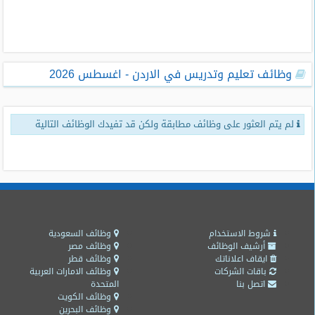
طلبات
وظائف
تصفح
وظائف تعليم وتدريس في الاردن - اغسطس 2026
الوظائف
وظائف
لم يتم العثور على وظائف مطابقة ولكن قد تفيدك الوظائف التالية
اليوم
وظائف
السعودية
اليوم
وظائف
مصر
شروط الاستخدام
وظائف السعودية
اليوم
أرشيف الوظائف
وظائف مصر
ايقاف اعلاناتك
وظائف قطر
باقات الشركات
وظائف الامارات العربية
وظائف
اتصل بنا
المتحدة
حكومية
وظائف الكويت
وظائف البحرين