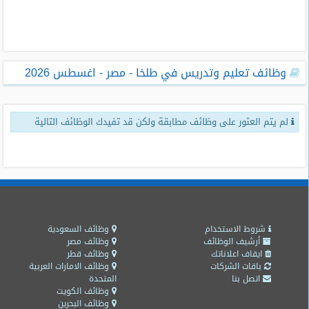
طلبات
وظائف
تصفح
وظائف تعليم وتدريس في طلخا - مصر - اغسطس 2026
الوظائف
وظائف
لم يتم العثور على وظائف مطابقة ولكن قد تفيدك الوظائف التالية
اليوم
وظائف
السعودية
اليوم
وظائف
مصر
شروط الاستخدام
وظائف السعودية
اليوم
أرشيف الوظائف
وظائف مصر
ايقاف اعلاناتك
وظائف قطر
باقات الشركات
وظائف الامارات العربية
وظائف
اتصل بنا
المتحدة
حكومية
وظائف الكويت
وظائف البحرين