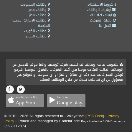
المدونة
شروط الاستخدام
وظائف السعودية
أرشيف الوظائف
وظائف مصر
ايقاف اعلاناتك
وظائف قطر
باقات الشركات
وظائف الامارات العربية
اتصل بنا
المتحدة
وظائف الكويت
وظائف البحرين
ملحوظة هامة: وظايف نت ليست شركة توظيف وانما موقع للاعلان عن
الوظائف الخالية المتاحة يوميا فى أغلب الشركات بالشرق الاوسط ,فنرجو
توخى الحذر خاصة عند دفع اى مبالغ او فيزا او اى عمولات. والموقع غير
مسؤول عن اى تعاملات تحدث من خلال الوظائف المعلنة.
available on the
Get it on
App Store
Google play
© 2010 - 2026 All rights reserved to - Wzayef.net [
RSS Feed
] -
Privacy
Policy
- Owned and managed by CodeInCode
Page loaded in 0.0045 seconds
(66.29.128.6)