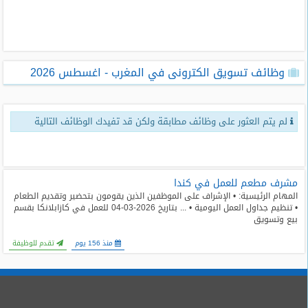
طلبات
وظائف
تصفح
وظائف تسويق الكترونى في المغرب - اغسطس 2026
الوظائف
وظائف
لم يتم العثور على وظائف مطابقة ولكن قد تفيدك الوظائف التالية
اليوم
وظائف
السعودية
اليوم
مشرف مطعم للعمل في كندا
المهام الرئيسية: • الإشراف على الموظفين الذين يقومون بتحضير وتقديم الطعام
• تنظيم جداول العمل اليومية • ... بتاريخ 2026-03-04 للعمل في كازابلانكا بقسم
وظائف
بيع وتسويق
مصر
اليوم
منذ 156 يوم
تقدم للوظيفة
وظائف
حكومية