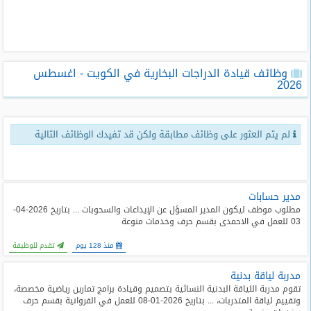
طلبات
وظائف
تصفح
وظائف قيادة الدراجات البخارية في الكويت - اغسطس
الوظائف
2026
وظائف
اليوم
لم يتم العثور على وظائف مطابقة ولكن قد تفيدك الوظائف التالية
وظائف
السعودية
اليوم
مدير حسابات
مطلوب موظف ليكون المدير المسؤل عن الإيداعات والسحوبات ... بتاريخ 2026-04-
وظائف
03 للعمل في الاحمدى بقسم حرف وخدمات منوعة
مصر
اليوم
منذ 128 يوم
تقدم للوظيفة
مدربة لياقة بدنية
وظائف
حكومية
تقوم مدربة اللياقة البدنية النسائية بتصميم وقيادة برامج تمارين رياضية مخصصة،
وتقييم لياقة المتدربات، ... بتاريخ 2026-01-08 للعمل في الفروانية بقسم حرف