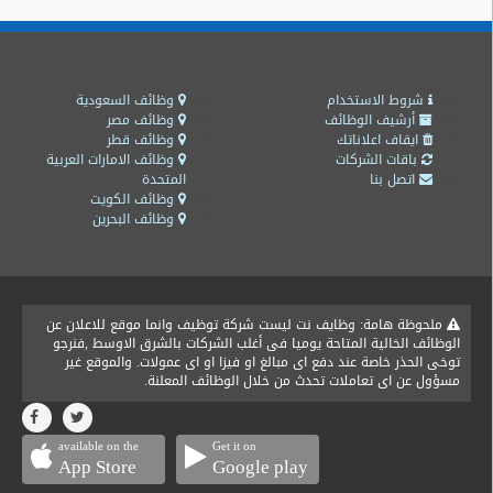
شروط الاستخدام
وظائف السعودية
أرشيف الوظائف
وظائف مصر
ايقاف اعلاناتك
وظائف قطر
باقات الشركات
وظائف الامارات العربية
اتصل بنا
المتحدة
وظائف الكويت
وظائف البحرين
ملحوظة هامة: وظايف نت ليست شركة توظيف وانما موقع للاعلان عن
الوظائف الخالية المتاحة يوميا فى أغلب الشركات بالشرق الاوسط ,فنرجو
توخى الحذر خاصة عند دفع اى مبالغ او فيزا او اى عمولات. والموقع غير
مسؤول عن اى تعاملات تحدث من خلال الوظائف المعلنة.
available on the
Get it on
App Store
Google play