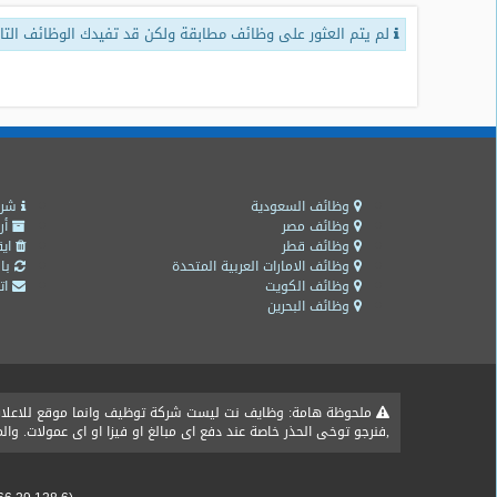
لم يتم العثور على وظائف مطابقة ولكن قد تفيدك الوظائف التال
طلبات
وظائف
تصفح
الوظائف
وظائف
اليوم
وظائف السعودية
شرو
وظائف مصر
أر
وظائف قطر
ايق
وظائف
وظائف الامارات العربية المتحدة
باق
السعودية
وظائف الكويت
اتص
اليوم
وظائف البحرين
وظائف
مصر
اليوم
ملحوظة هامة: وظايف نت ليست شركة توظيف وانما موقع للاعلان ع
,فنرجو توخى الحذر خاصة عند دفع اى مبالغ او فيزا او اى عمولات. و
وظائف
حكومية