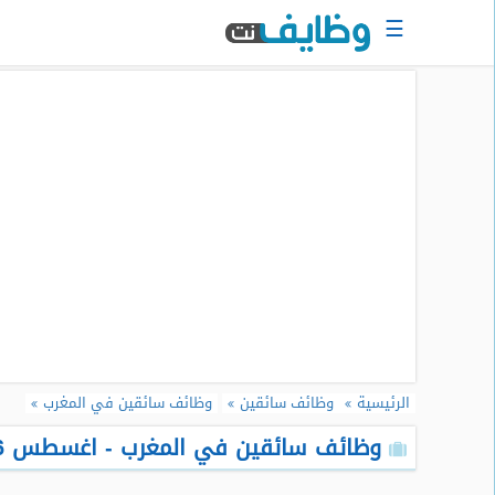
☰
الرئيسية
البحث
عن
وظيفة
دخول
حساب
جديد
اعلان
وظيفة
مجانا
الرئيسية
وظائف سائقين
وظائف سائقين في المغرب
سجل
سيرتك
وظائف سائقين في المغرب - اغسطس 2026
الذاتية
الان