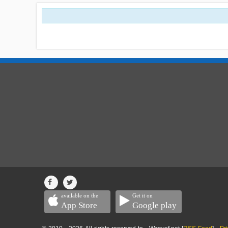
available on the
Get it on
App Store
Google play