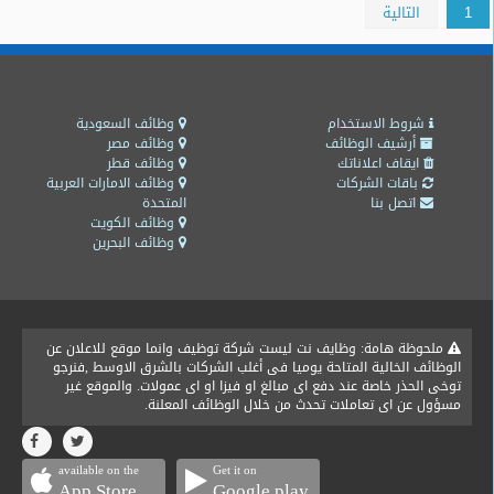
1
التالية
شروط الاستخدام
وظائف السعودية
أرشيف الوظائف
وظائف مصر
ايقاف اعلاناتك
وظائف قطر
باقات الشركات
وظائف الامارات العربية
اتصل بنا
المتحدة
وظائف الكويت
وظائف البحرين
ملحوظة هامة: وظايف نت ليست شركة توظيف وانما موقع للاعلان عن
الوظائف الخالية المتاحة يوميا فى أغلب الشركات بالشرق الاوسط ,فنرجو
توخى الحذر خاصة عند دفع اى مبالغ او فيزا او اى عمولات. والموقع غير
مسؤول عن اى تعاملات تحدث من خلال الوظائف المعلنة.
available on the
Get it on
App Store
Google play