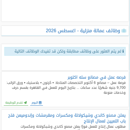
طلبات
وظائف
تصفح
وظائف عمالة منزلية - اغسطس 2026
الوظائف
وظائف
لم يتم العثور على وظائف مطابقة ولكن قد تفيدك الوظائف التالية
اليوم
وظائف
السعودية
اليوم
فرصه عمل في مصانع سته اكتوبر
فرصة عمل – مصانع 6 أكتوبر التخصصات المتاحة: • كرتون • بلاستيك • ورق الراتب:
9,700 جنيه شهريًا عدد ساعات ... بتاريخ اليوم للعمل في القاهرة بقسم حرف
وظائف
وخدمات منوعة
مصر
اليوم
اليوم
تقدم للوظيفة
يعلن مصنع كاندي وشيكولاتة ومكسرات ومقرمشات وإندوميعن فتح
وظائف
حكومية
باب التعيين لعمال الإنتاج
مطلوب عمال إنتاج للعمل فورًا يعلن مصنع كاندي وشيكولاتة ومكسرات