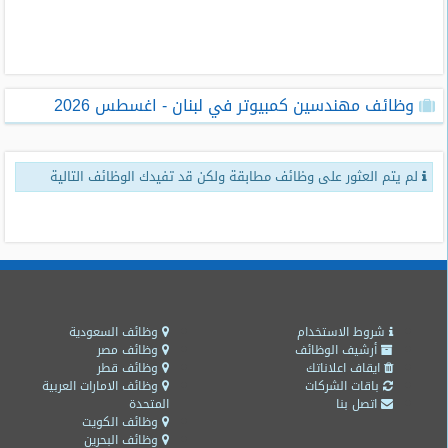
طلبات
وظائف
تصفح
وظائف مهندسين كمبيوتر في لبنان - اغسطس 2026
الوظائف
وظائف
لم يتم العثور على وظائف مطابقة ولكن قد تفيدك الوظائف التالية
اليوم
وظائف
السعودية
اليوم
وظائف
مصر
شروط الاستخدام
وظائف السعودية
اليوم
أرشيف الوظائف
وظائف مصر
ايقاف اعلاناتك
وظائف قطر
باقات الشركات
وظائف الامارات العربية
وظائف
اتصل بنا
المتحدة
حكومية
وظائف الكويت
وظائف البحرين