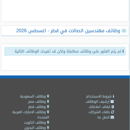
طلبات
وظائف
تصفح
وظائف مهندسين اتصالات في قطر - اغسطس 2026
الوظائف
وظائف
لم يتم العثور على وظائف مطابقة ولكن قد تفيدك الوظائف التالية
اليوم
وظائف
السعودية
اليوم
وظائف
مصر
شروط الاستخدام
وظائف السعودية
اليوم
أرشيف الوظائف
وظائف مصر
ايقاف اعلاناتك
وظائف قطر
باقات الشركات
وظائف الامارات العربية
وظائف
اتصل بنا
المتحدة
حكومية
وظائف الكويت
وظائف البحرين