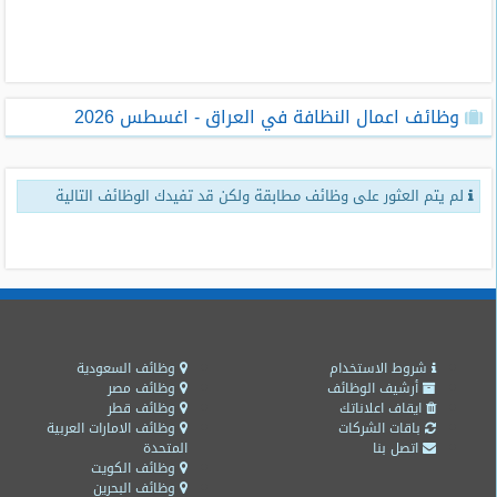
طلبات
وظائف
تصفح
وظائف اعمال النظافة في العراق - اغسطس 2026
الوظائف
وظائف
لم يتم العثور على وظائف مطابقة ولكن قد تفيدك الوظائف التالية
اليوم
وظائف
السعودية
اليوم
وظائف
مصر
شروط الاستخدام
وظائف السعودية
اليوم
أرشيف الوظائف
وظائف مصر
ايقاف اعلاناتك
وظائف قطر
باقات الشركات
وظائف الامارات العربية
وظائف
اتصل بنا
المتحدة
حكومية
وظائف الكويت
وظائف البحرين