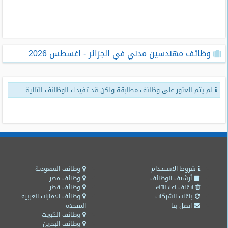
طلبات
وظائف
تصفح
وظائف مهندسين مدني في الجزائر - اغسطس 2026
الوظائف
وظائف
لم يتم العثور على وظائف مطابقة ولكن قد تفيدك الوظائف التالية
اليوم
وظائف
السعودية
اليوم
وظائف
مصر
شروط الاستخدام
وظائف السعودية
اليوم
أرشيف الوظائف
وظائف مصر
ايقاف اعلاناتك
وظائف قطر
باقات الشركات
وظائف الامارات العربية
وظائف
اتصل بنا
المتحدة
حكومية
وظائف الكويت
وظائف البحرين