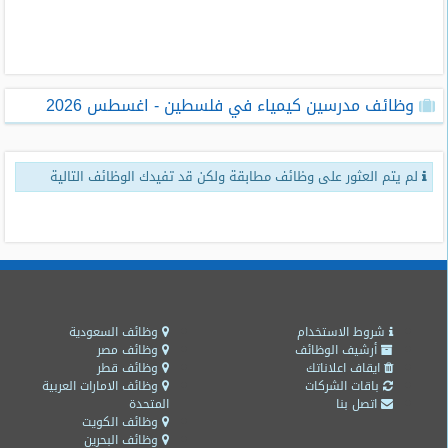
طلبات
وظائف
تصفح
وظائف مدرسين كيمياء في فلسطين - اغسطس 2026
الوظائف
وظائف
لم يتم العثور على وظائف مطابقة ولكن قد تفيدك الوظائف التالية
اليوم
وظائف
السعودية
اليوم
وظائف
مصر
شروط الاستخدام
وظائف السعودية
اليوم
أرشيف الوظائف
وظائف مصر
ايقاف اعلاناتك
وظائف قطر
باقات الشركات
وظائف الامارات العربية
وظائف
اتصل بنا
المتحدة
حكومية
وظائف الكويت
وظائف البحرين