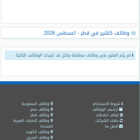
طلبات
وظائف
تصفح
وظائف كاشير في قطر - اغسطس 2026
الوظائف
وظائف
لم يتم العثور على وظائف مطابقة ولكن قد تفيدك الوظائف التالية
اليوم
وظائف
السعودية
اليوم
وظائف
مصر
شروط الاستخدام
وظائف السعودية
اليوم
أرشيف الوظائف
وظائف مصر
ايقاف اعلاناتك
وظائف قطر
باقات الشركات
وظائف الامارات العربية
وظائف
اتصل بنا
المتحدة
حكومية
وظائف الكويت
وظائف البحرين