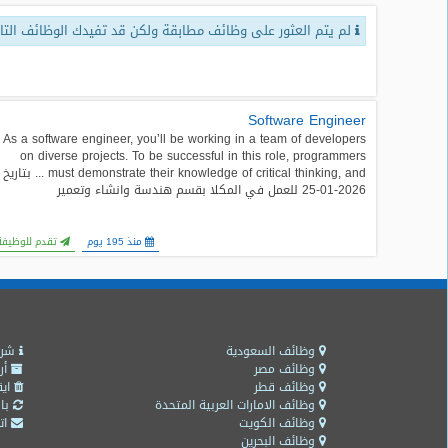
لم يتم العثور على وظائف مطابقة ولكن قد تفيدك الوظائف التال
طلبات
وظائف
تصفح
الوظائف
Software Engineer
As a software engineer, you’ll be working in a team of developers
on diverse projects. To be successful in this role, programmers
وظائف
must demonstrate their knowledge of critical thinking, and ... بتاريخ
اليوم
2026-01-25 للعمل في المكلا بقسم هندسة وانشاء وتعمير
وظائف
منذ 195 يوم
تقدم للوظيفة
السعودية
اليوم
وظائف
مصر
اليوم
وظائف السعودية
شرو
وظائف مصر
أر
وظائف قطر
ايق
وظائف
وظائف الامارات العربية المتحدة
باق
حكومية
وظائف الكويت
اتص
وظائف البحرين