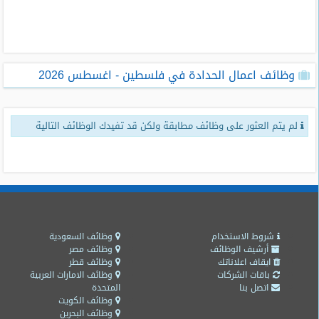
طلبات
وظائف
تصفح
وظائف اعمال الحدادة في فلسطين - اغسطس 2026
الوظائف
وظائف
لم يتم العثور على وظائف مطابقة ولكن قد تفيدك الوظائف التالية
اليوم
وظائف
السعودية
اليوم
وظائف
مصر
شروط الاستخدام
وظائف السعودية
اليوم
أرشيف الوظائف
وظائف مصر
ايقاف اعلاناتك
وظائف قطر
باقات الشركات
وظائف الامارات العربية
وظائف
اتصل بنا
المتحدة
حكومية
وظائف الكويت
وظائف البحرين