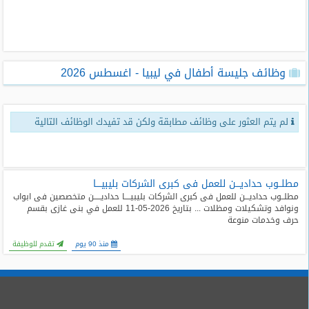
طلبات
وظائف
تصفح
وظائف جليسة أطفال في ليبيا - اغسطس 2026
الوظائف
وظائف
لم يتم العثور على وظائف مطابقة ولكن قد تفيدك الوظائف التالية
اليوم
وظائف
السعودية
اليوم
مطلــوب حداديـــن للعمل فى كبرى الشركات بليبيــــا
مطلــوب حداديـــن للعمل فى كبرى الشركات بليبيــــا حداديـــــن متخصصين فى ابواب
ونوافد وتشكيلات ومظلات ... بتاريخ 2026-05-11 للعمل في بنى غازى بقسم
وظائف
حرف وخدمات منوعة
مصر
اليوم
منذ 90 يوم
تقدم للوظيفة
وظائف
حكومية