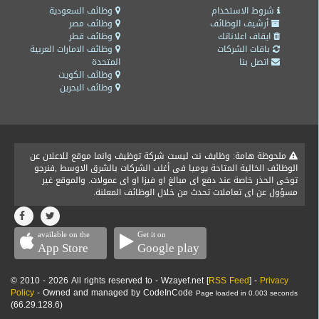
المدونة
شروط الاستخدام
وظائف السعودية
أرشيف الوظائف
وظائف مصر
ايقاف اعلاناتك
وظائف قطر
باقات الشركات
وظائف الامارات العربية
اتصل بنا
المتحدة
وظائف الكويت
وظائف البحرين
ملحوظة هامة: وظايف نت ليست شركة توظيف وانما موقع للاعلان عن
الوظائف الخالية المتاحة يوميا فى أغلب الشركات بالشرق الاوسط ,فنرجو
توخى الحذر خاصة عند دفع اى مبالغ او فيزا او اى عمولات. والموقع غير
مسؤول عن اى تعاملات تحدث من خلال الوظائف المعلنة.
available on the
Get it on
App Store
Google play
© 2010 - 2026 All rights reserved to - Wzayef.net [
RSS Feed
] -
Privacy
Policy
- Owned and managed by CodeInCode
Page loaded in 0.003 seconds
(66.29.128.6)