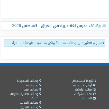
طلبات
وظائف
تصفح
وظائف مدرس لغة عربية في العراق - اغسطس 2026
الوظائف
وظائف
لم يتم العثور على وظائف مطابقة ولكن قد تفيدك الوظائف التالية
اليوم
وظائف
السعودية
اليوم
وظائف
مصر
شروط الاستخدام
وظائف السعودية
اليوم
أرشيف الوظائف
وظائف مصر
ايقاف اعلاناتك
وظائف قطر
باقات الشركات
وظائف الامارات العربية
وظائف
اتصل بنا
المتحدة
حكومية
وظائف الكويت
وظائف البحرين