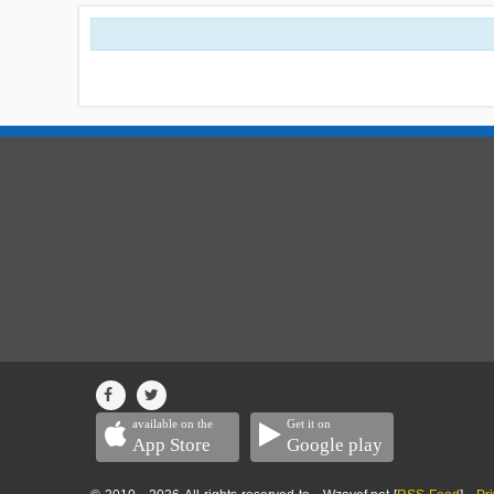
available on the
Get it on
App Store
Google play