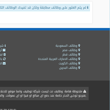
لم يتم العثور على وظائف مطابقة ولكن قد تفيدك الوظائف التال
طلبات
وظائف
تصفح
الوظائف
وظائف
اليوم
وظائف السعودية
شرو
وظائف مصر
أر
وظائف قطر
ايق
وظائف
وظائف الامارات العربية المتحدة
باق
السعودية
وظائف الكويت
اتص
اليوم
وظائف البحرين
وظائف
مصر
اليوم
ملحوظة هامة: وظايف نت ليست شركة توظيف وانما موقع للاعلان ع
,فنرجو توخى الحذر خاصة عند دفع اى مبالغ او فيزا او اى عمولات. و
وظائف
حكومية