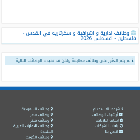
طلبات
وظائف
تصفح
وظائف ادارية و اشرافية و سكرتاريه في القدس -
الوظائف
فلسطين - اغسطس 2026
وظائف
اليوم
لم يتم العثور على وظائف مطابقة ولكن قد تفيدك الوظائف التالية
وظائف
السعودية
اليوم
وظائف
مصر
اليوم
شروط الاستخدام
وظائف السعودية
أرشيف الوظائف
وظائف مصر
ايقاف اعلاناتك
وظائف قطر
وظائف
باقات الشركات
وظائف الامارات العربية
حكومية
اتصل بنا
المتحدة
وظائف الكويت