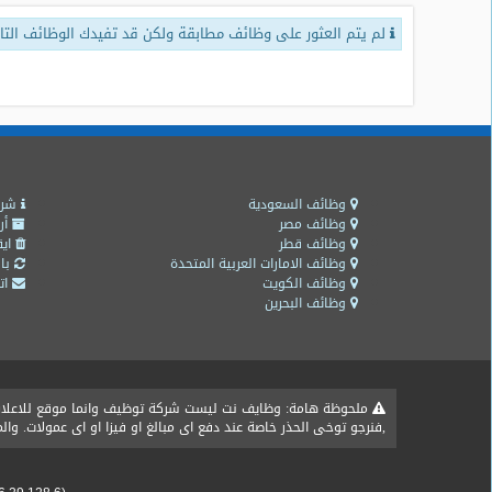
لم يتم العثور على وظائف مطابقة ولكن قد تفيدك الوظائف التال
طلبات
وظائف
تصفح
الوظائف
وظائف
اليوم
وظائف السعودية
شرو
وظائف مصر
أر
وظائف قطر
ايق
وظائف
وظائف الامارات العربية المتحدة
باق
السعودية
وظائف الكويت
اتص
اليوم
وظائف البحرين
وظائف
مصر
اليوم
ملحوظة هامة: وظايف نت ليست شركة توظيف وانما موقع للاعلان ع
,فنرجو توخى الحذر خاصة عند دفع اى مبالغ او فيزا او اى عمولات. و
وظائف
حكومية