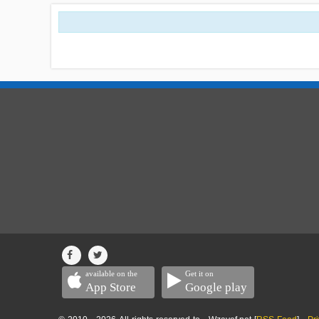
available on the
Get it on
App Store
Google play