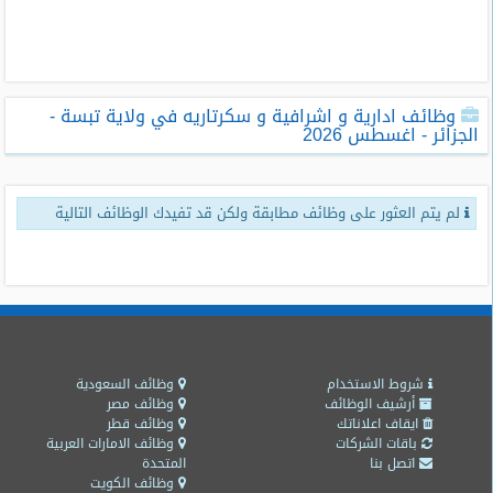
طلبات
وظائف
تصفح
وظائف ادارية و اشرافية و سكرتاريه في ولاية تبسة -
الوظائف
الجزائر - اغسطس 2026
وظائف
اليوم
لم يتم العثور على وظائف مطابقة ولكن قد تفيدك الوظائف التالية
وظائف
السعودية
اليوم
وظائف
مصر
اليوم
شروط الاستخدام
وظائف السعودية
أرشيف الوظائف
وظائف مصر
ايقاف اعلاناتك
وظائف قطر
وظائف
باقات الشركات
وظائف الامارات العربية
حكومية
اتصل بنا
المتحدة
وظائف الكويت