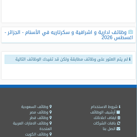
طلبات
وظائف
تصفح
وظائف ادارية و اشرافية و سكرتاريه في الأسنام - الجزائر -
الوظائف
اغسطس 2026
وظائف
اليوم
لم يتم العثور على وظائف مطابقة ولكن قد تفيدك الوظائف التالية
وظائف
السعودية
اليوم
وظائف
مصر
اليوم
شروط الاستخدام
وظائف السعودية
أرشيف الوظائف
وظائف مصر
ايقاف اعلاناتك
وظائف قطر
وظائف
باقات الشركات
وظائف الامارات العربية
حكومية
اتصل بنا
المتحدة
وظائف الكويت