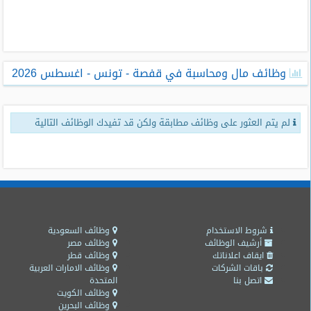
طلبات
وظائف
تصفح
وظائف مال ومحاسبة في قفصة - تونس - اغسطس 2026
الوظائف
وظائف
لم يتم العثور على وظائف مطابقة ولكن قد تفيدك الوظائف التالية
اليوم
وظائف
السعودية
اليوم
وظائف
مصر
شروط الاستخدام
وظائف السعودية
اليوم
أرشيف الوظائف
وظائف مصر
ايقاف اعلاناتك
وظائف قطر
باقات الشركات
وظائف الامارات العربية
وظائف
اتصل بنا
المتحدة
حكومية
وظائف الكويت
وظائف البحرين