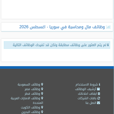
طلبات
وظائف
تصفح
وظائف مال ومحاسبة في سوريا - اغسطس 2026
الوظائف
وظائف
لم يتم العثور على وظائف مطابقة ولكن قد تفيدك الوظائف التالية
اليوم
وظائف
السعودية
اليوم
وظائف
مصر
شروط الاستخدام
وظائف السعودية
اليوم
أرشيف الوظائف
وظائف مصر
ايقاف اعلاناتك
وظائف قطر
باقات الشركات
وظائف الامارات العربية
وظائف
اتصل بنا
المتحدة
حكومية
وظائف الكويت
وظائف البحرين