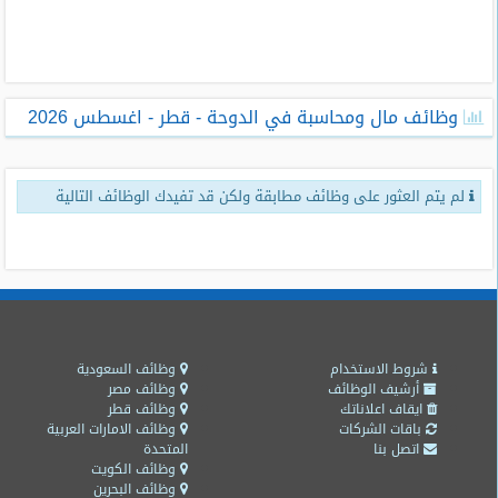
طلبات
وظائف
تصفح
وظائف مال ومحاسبة في الدوحة - قطر - اغسطس 2026
الوظائف
وظائف
لم يتم العثور على وظائف مطابقة ولكن قد تفيدك الوظائف التالية
اليوم
وظائف
السعودية
اليوم
وظائف
مصر
شروط الاستخدام
وظائف السعودية
اليوم
أرشيف الوظائف
وظائف مصر
ايقاف اعلاناتك
وظائف قطر
باقات الشركات
وظائف الامارات العربية
وظائف
اتصل بنا
المتحدة
حكومية
وظائف الكويت
وظائف البحرين