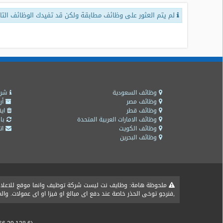
لم يتم العثور على وظائف مطابقة ولكن قد تفيدك الوظائف التال
طلبات
وظائف
تصفح
الوظائف
وظائف
اليوم
وظائف السعودية
شرو
وظائف مصر
أر
وظائف قطر
ايق
وظائف
وظائف الامارات العربية المتحدة
باق
السعودية
وظائف الكويت
اتص
اليوم
وظائف البحرين
وظائف
مصر
اليوم
ملحوظة هامة: وظايف نت ليست شركة توظيف وانما موقع للاعلان ع
,فنرجو توخى الحذر خاصة عند دفع اى مبالغ او فيزا او اى عمولات. و
وظائف
حكومية