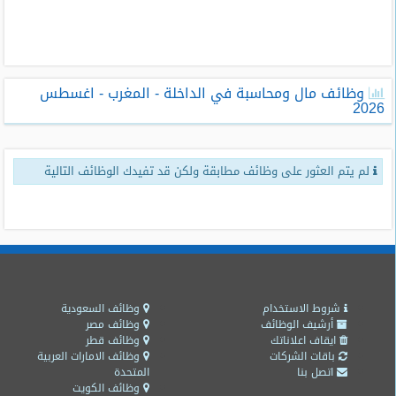
طلبات
وظائف
تصفح
وظائف مال ومحاسبة في الداخلة - المغرب - اغسطس
الوظائف
2026
وظائف
اليوم
لم يتم العثور على وظائف مطابقة ولكن قد تفيدك الوظائف التالية
وظائف
السعودية
اليوم
وظائف
مصر
اليوم
شروط الاستخدام
وظائف السعودية
أرشيف الوظائف
وظائف مصر
ايقاف اعلاناتك
وظائف قطر
وظائف
باقات الشركات
وظائف الامارات العربية
حكومية
اتصل بنا
المتحدة
وظائف الكويت