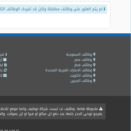
لم يتم العثور على وظائف مطابقة ولكن قد تفيدك الوظائف التال
طلبات
وظائف
تصفح
الوظائف
وظائف
اليوم
وظائف السعودية
شرو
وظائف مصر
أر
وظائف قطر
ايق
وظائف
وظائف الامارات العربية المتحدة
باق
السعودية
وظائف الكويت
اتص
اليوم
وظائف البحرين
وظائف
مصر
اليوم
ملحوظة هامة: وظايف نت ليست شركة توظيف وانما موقع للاعلان ع
,فنرجو توخى الحذر خاصة عند دفع اى مبالغ او فيزا او اى عمولات. و
وظائف
حكومية