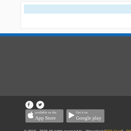
available on the
Get it on
App Store
Google play