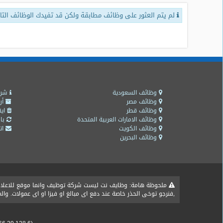
لم يتم العثور على وظائف مطابقة ولكن قد تفيدك الوظائف التال
طلبات
وظائف
تصفح
الوظائف
وظائف
اليوم
وظائف السعودية
شرو
وظائف مصر
أر
وظائف قطر
ايق
وظائف
وظائف الامارات العربية المتحدة
باق
السعودية
وظائف الكويت
اتص
اليوم
وظائف البحرين
وظائف
مصر
اليوم
ملحوظة هامة: وظايف نت ليست شركة توظيف وانما موقع للاعلان ع
,فنرجو توخى الحذر خاصة عند دفع اى مبالغ او فيزا او اى عمولات. و
وظائف
حكومية