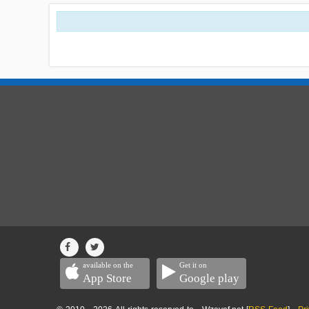
available on the
Get it on
App Store
Google play