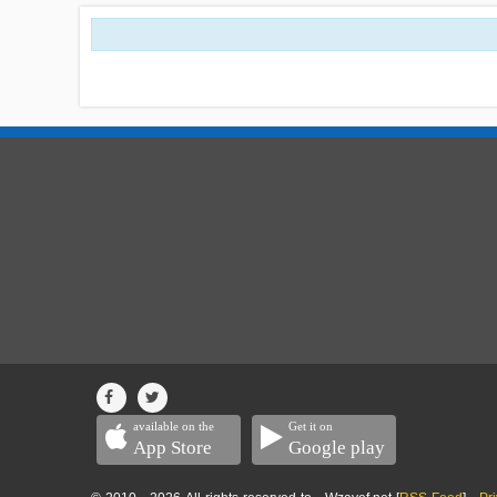
available on the
Get it on
App Store
Google play