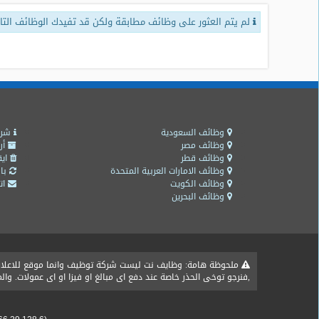
لم يتم العثور على وظائف مطابقة ولكن قد تفيدك الوظائف التال
طلبات
وظائف
تصفح
الوظائف
وظائف
اليوم
وظائف السعودية
شرو
وظائف مصر
أر
وظائف قطر
ايق
وظائف
وظائف الامارات العربية المتحدة
باق
السعودية
وظائف الكويت
اتص
اليوم
وظائف البحرين
وظائف
مصر
اليوم
ملحوظة هامة: وظايف نت ليست شركة توظيف وانما موقع للاعلان ع
,فنرجو توخى الحذر خاصة عند دفع اى مبالغ او فيزا او اى عمولات. و
وظائف
حكومية