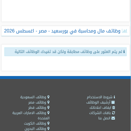
طلبات
وظائف
تصفح
وظائف مال ومحاسبة في بورسعيد - مصر - اغسطس 2026
الوظائف
وظائف
لم يتم العثور على وظائف مطابقة ولكن قد تفيدك الوظائف التالية
اليوم
وظائف
السعودية
اليوم
وظائف
مصر
شروط الاستخدام
وظائف السعودية
اليوم
أرشيف الوظائف
وظائف مصر
ايقاف اعلاناتك
وظائف قطر
باقات الشركات
وظائف الامارات العربية
وظائف
اتصل بنا
المتحدة
حكومية
وظائف الكويت
وظائف البحرين