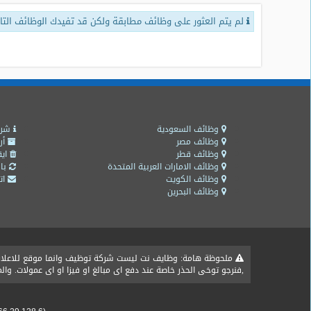
لم يتم العثور على وظائف مطابقة ولكن قد تفيدك الوظائف التال
طلبات
وظائف
تصفح
الوظائف
وظائف
اليوم
وظائف السعودية
شرو
وظائف مصر
أر
وظائف قطر
ايق
وظائف
وظائف الامارات العربية المتحدة
باق
السعودية
وظائف الكويت
اتص
اليوم
وظائف البحرين
وظائف
مصر
اليوم
ملحوظة هامة: وظايف نت ليست شركة توظيف وانما موقع للاعلان ع
,فنرجو توخى الحذر خاصة عند دفع اى مبالغ او فيزا او اى عمولات. و
وظائف
حكومية