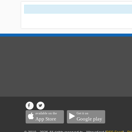
available on the
Get it on
App Store
Google play