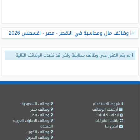
طلبات
وظائف
تصفح
وظائف مال ومحاسبة في الاقصر - مصر - اغسطس 2026
الوظائف
وظائف
لم يتم العثور على وظائف مطابقة ولكن قد تفيدك الوظائف التالية
اليوم
وظائف
السعودية
اليوم
وظائف
مصر
شروط الاستخدام
وظائف السعودية
اليوم
أرشيف الوظائف
وظائف مصر
ايقاف اعلاناتك
وظائف قطر
باقات الشركات
وظائف الامارات العربية
وظائف
اتصل بنا
المتحدة
حكومية
وظائف الكويت
وظائف البحرين