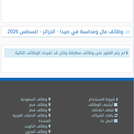
طلبات
وظائف
تصفح
وظائف مال ومحاسبة في صيدا - الجزائر - اغسطس 2026
الوظائف
وظائف
لم يتم العثور على وظائف مطابقة ولكن قد تفيدك الوظائف التالية
اليوم
وظائف
السعودية
اليوم
وظائف
مصر
شروط الاستخدام
وظائف السعودية
اليوم
أرشيف الوظائف
وظائف مصر
ايقاف اعلاناتك
وظائف قطر
باقات الشركات
وظائف الامارات العربية
وظائف
اتصل بنا
المتحدة
حكومية
وظائف الكويت
وظائف البحرين