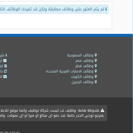
لم يتم العثور على وظائف مطابقة ولكن قد تفيدك الوظائف التال
طلبات
وظائف
تصفح
الوظائف
وظائف
اليوم
وظائف السعودية
شرو
وظائف مصر
أر
وظائف قطر
ايق
وظائف
وظائف الامارات العربية المتحدة
باق
السعودية
وظائف الكويت
اتص
اليوم
وظائف البحرين
وظائف
مصر
اليوم
ملحوظة هامة: وظايف نت ليست شركة توظيف وانما موقع للاعلان ع
,فنرجو توخى الحذر خاصة عند دفع اى مبالغ او فيزا او اى عمولات. و
وظائف
حكومية