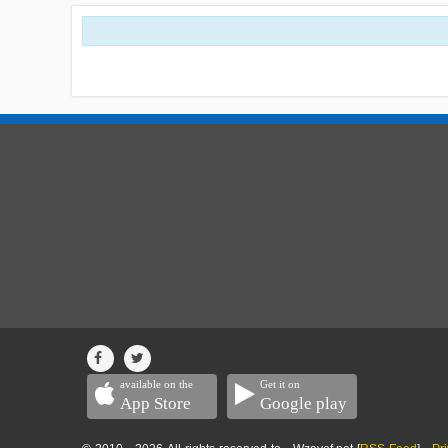
available on the
Get it on
App Store
Google play