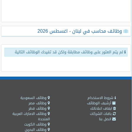
طلبات
وظائف
تصفح
وظائف محاسب في لبنان - اغسطس 2026
الوظائف
وظائف
لم يتم العثور على وظائف مطابقة ولكن قد تفيدك الوظائف التالية
اليوم
وظائف
السعودية
اليوم
وظائف
مصر
شروط الاستخدام
وظائف السعودية
اليوم
أرشيف الوظائف
وظائف مصر
ايقاف اعلاناتك
وظائف قطر
باقات الشركات
وظائف الامارات العربية
وظائف
اتصل بنا
المتحدة
حكومية
وظائف الكويت
وظائف البحرين